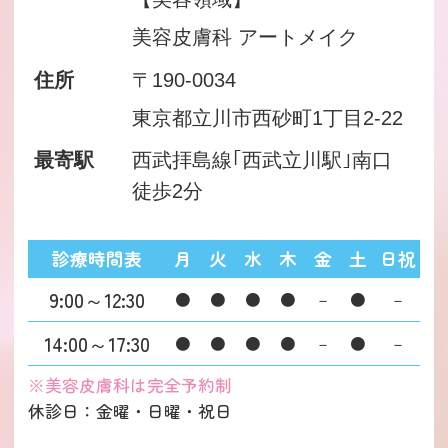
美容皮膚科 アートメイク
住所
〒190-0034
東京都立川市西砂町1丁目2-22
最寄駅
西武拝島線｢西武立川駅｣南口
徒歩2分
診療時間表
月
火
水
木
金
土
日祝
9:00～12:30
●
●
●
●
－
●
－
14:00～17:30
●
●
●
●
－
●
－
※美容皮膚科は完全予約制
休診日：金曜・日曜・祝日