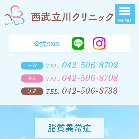
西武立川クリニック
公式SNS
042-506-8702
一般
TEL.
042-506-8708
美容
TEL.
042-506-8733
送迎
TEL.
脂質異常症