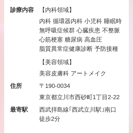
診療内容
【内科領域】
内科 循環器内科 小児科 睡眠時
無呼吸症候群 心臓疾患 不整脈
心筋梗塞 糖尿病 高血圧
脂質異常症健康診断 予防接種
【美容領域】
美容皮膚科 アートメイク
住所
〒190-0034
東京都立川市西砂町1丁目2-22
最寄駅
西武拝島線｢西武立川駅｣南口
徒歩2分