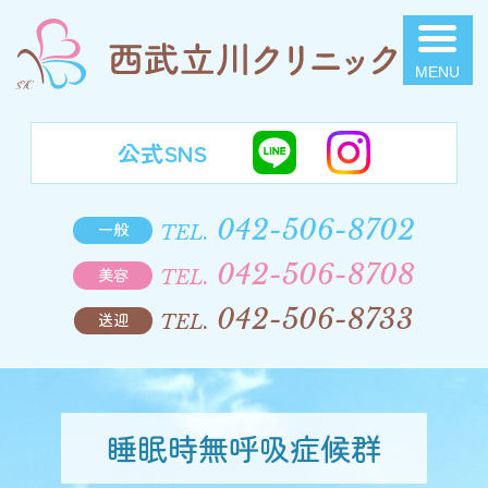
西武立川クリニック
公式SNS
042-506-8702
一般
TEL.
042-506-8708
美容
TEL.
042-506-8733
送迎
TEL.
睡眠時無呼吸症候群