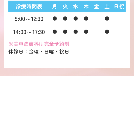
診療時間表
月
火
水
木
金
土
日祝
9:00～12:30
●
●
●
●
－
●
－
14:00～17:30
●
●
●
●
－
●
－
※美容皮膚科は完全予約制
休診日：金曜・日曜・祝日