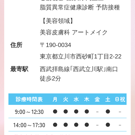
脂質異常症健康診断 予防接種
【美容領域】
美容皮膚科 アートメイク
住所
〒190-0034
東京都立川市西砂町1丁目2-22
最寄駅
西武拝島線｢西武立川駅｣南口
徒歩2分
診療時間表
月
火
水
木
金
土
日祝
9:00～12:30
●
●
●
●
－
●
－
14:00～17:30
●
●
●
●
－
●
－