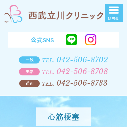
西武立川クリニック
公式SNS
042-506-8702
一般
TEL.
042-506-8708
美容
TEL.
042-506-8733
送迎
TEL.
心筋梗塞